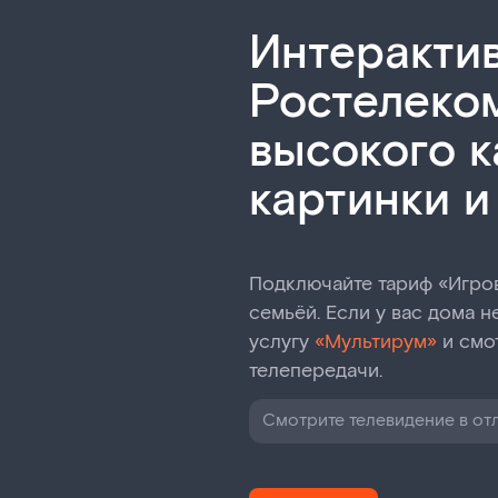
Интеракти
Ростелеко
высокого к
картинки и
Подключайте тариф «Игров
семьёй. Если у вас дома 
услугу
«Мультирум»
и смо
телепередачи.
Смотрите телевидение в от