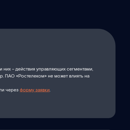
и них – действия управляющих сегментами,
р. ПАО «Ростелеком» не может влиять на
ли через
форму заявки
.