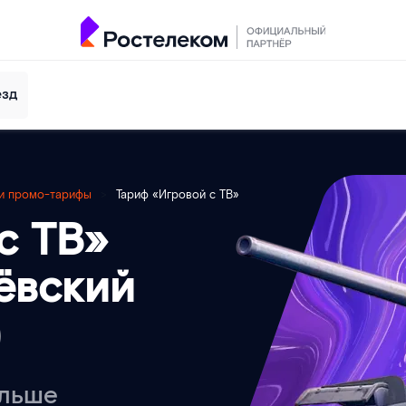
езд
 и промо-тарифы
>
Тариф «Игровой с ТВ»
с ТВ»
ёвский
)
ольше