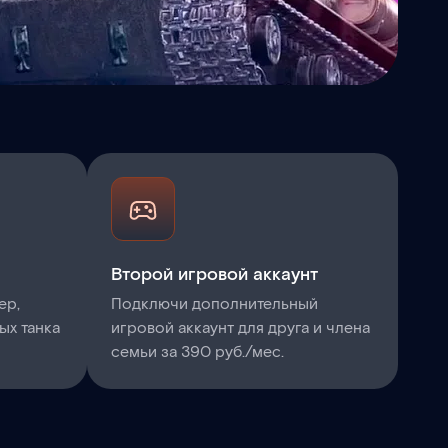
Второй игровой аккаунт
ер,
Подключи дополнительный
ых танка
игровой аккаунт для друга и члена
семьи за 390 руб./мес.