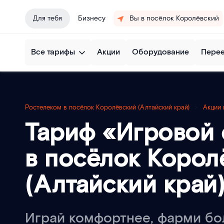
Для тебя
Бизнесу
Вы в посёлок Королёвский
Все тарифы
Акции
Оборудование
Пере
Ростелеком в посёлок Королёвский (Алтайский край)
>
Акции
Тариф «Игровой 
в посёлок Корол
(Алтайский край
Играй комфортнее, фарми б