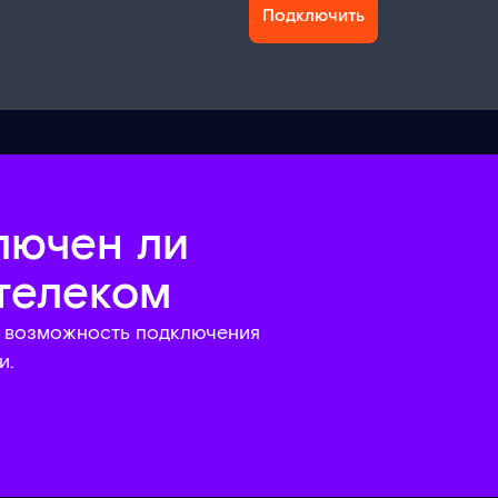
Подключить
лючен ли
телеком
ю возможность подключения
и.